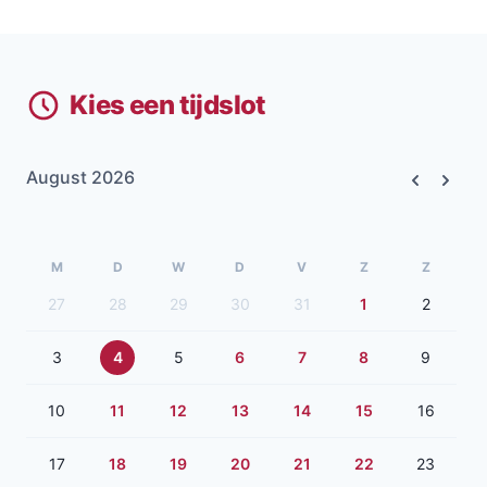
Kies een tijdslot
August 2026
Previous
Next
M
D
W
D
V
Z
Z
27
28
29
30
31
1
2
3
4
5
6
7
8
9
10
11
12
13
14
15
16
17
18
19
20
21
22
23