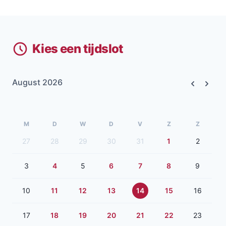
Kies een tijdslot
August 2026
Previous
Next
M
D
W
D
V
Z
Z
27
28
29
30
31
1
2
3
4
5
6
7
8
9
10
11
12
13
14
15
16
17
18
19
20
21
22
23