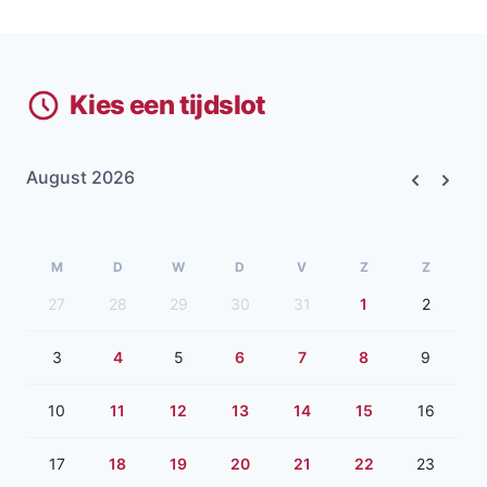
Kies een tijdslot
August 2026
Previous
Next
M
D
W
D
V
Z
Z
27
28
29
30
31
1
2
3
4
5
6
7
8
9
10
11
12
13
14
15
16
17
18
19
20
21
22
23