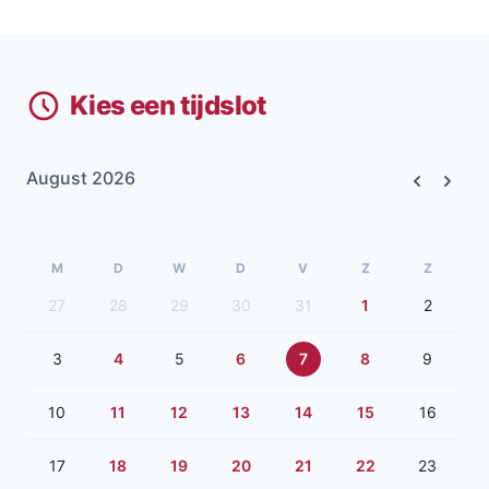
Kies een tijdslot
August 2026
Previous
Next
M
D
W
D
V
Z
Z
27
28
29
30
31
1
2
3
4
5
6
7
8
9
10
11
12
13
14
15
16
17
18
19
20
21
22
23