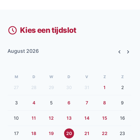
Kies een tijdslot
August 2026
Previous
Next
M
D
W
D
V
Z
Z
27
28
29
30
31
1
2
3
4
5
6
7
8
9
10
11
12
13
14
15
16
17
18
19
20
21
22
23