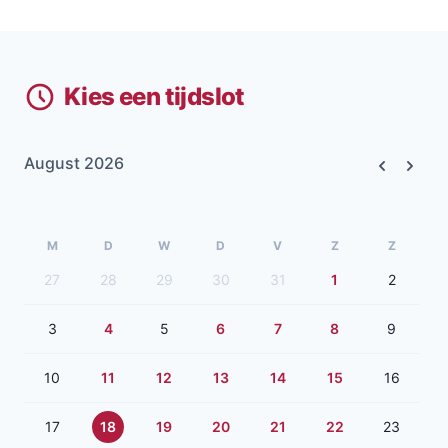
Kies een tijdslot
August 2026
Previous
Next
M
D
W
D
V
Z
Z
27
28
29
30
31
1
2
3
4
5
6
7
8
9
10
11
12
13
14
15
16
17
18
19
20
21
22
23