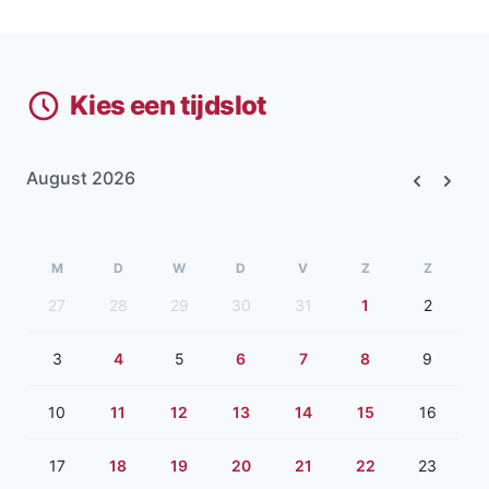
Kies een tijdslot
August 2026
Previous
Next
M
D
W
D
V
Z
Z
27
28
29
30
31
1
2
3
4
5
6
7
8
9
10
11
12
13
14
15
16
17
18
19
20
21
22
23