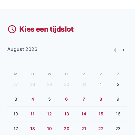
Kies een tijdslot
August 2026
Previous
Next
M
D
W
D
V
Z
Z
27
28
29
30
31
1
2
3
4
5
6
7
8
9
10
11
12
13
14
15
16
17
18
19
20
21
22
23