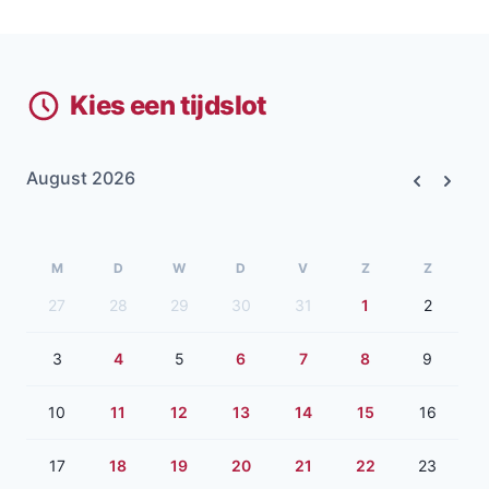
Kies een tijdslot
August 2026
Previous
Next
M
D
W
D
V
Z
Z
27
28
29
30
31
1
2
3
4
5
6
7
8
9
10
11
12
13
14
15
16
17
18
19
20
21
22
23