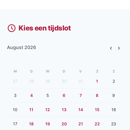
Kies een tijdslot
August 2026
Previous
Next
M
D
W
D
V
Z
Z
27
28
29
30
31
1
2
3
4
5
6
7
8
9
10
11
12
13
14
15
16
17
18
19
20
21
22
23