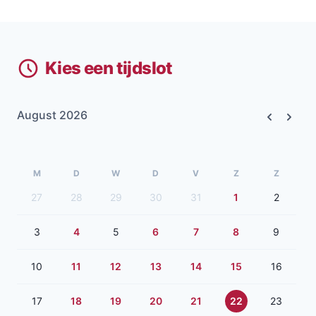
Kies een tijdslot
August 2026
Previous
Next
M
D
W
D
V
Z
Z
27
28
29
30
31
1
2
3
4
5
6
7
8
9
10
11
12
13
14
15
16
17
18
19
20
21
22
23