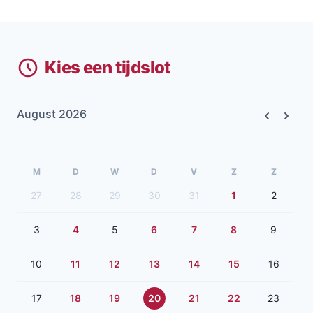
Kies een tijdslot
August 2026
Previous
Next
M
D
W
D
V
Z
Z
27
28
29
30
31
1
2
3
4
5
6
7
8
9
10
11
12
13
14
15
16
17
18
19
20
21
22
23