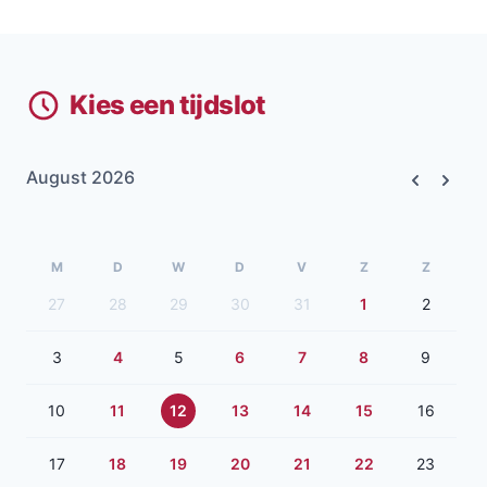
Kies een tijdslot
August 2026
Previous
Next
M
D
W
D
V
Z
Z
27
28
29
30
31
1
2
3
4
5
6
7
8
9
10
11
12
13
14
15
16
17
18
19
20
21
22
23