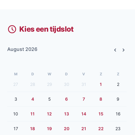
Kies een tijdslot
August 2026
Previous
Next
M
D
W
D
V
Z
Z
27
28
29
30
31
1
2
3
4
5
6
7
8
9
10
11
12
13
14
15
16
17
18
19
20
21
22
23