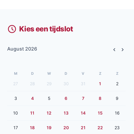
Kies een tijdslot
August 2026
Previous
Next
M
D
W
D
V
Z
Z
27
28
29
30
31
1
2
3
4
5
6
7
8
9
10
11
12
13
14
15
16
17
18
19
20
21
22
23