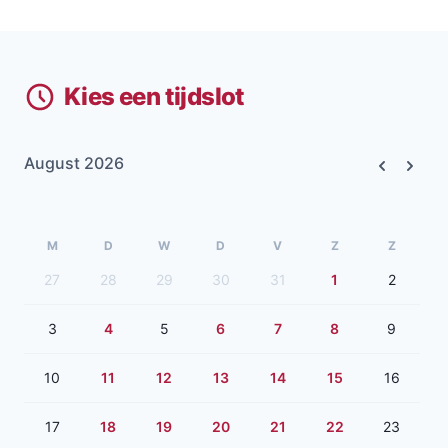
Kies een tijdslot
August 2026
Previous
Next
M
D
W
D
V
Z
Z
27
28
29
30
31
1
2
3
4
5
6
7
8
9
10
11
12
13
14
15
16
17
18
19
20
21
22
23