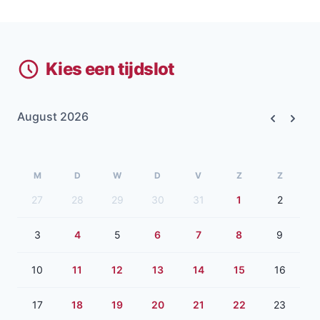
Kies een tijdslot
August 2026
Previous
Next
M
D
W
D
V
Z
Z
27
28
29
30
31
1
2
3
4
5
6
7
8
9
10
11
12
13
14
15
16
17
18
19
20
21
22
23