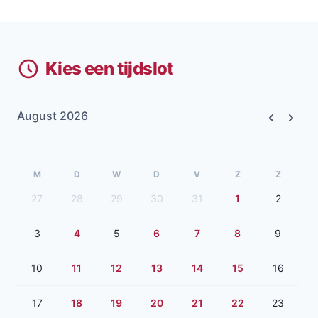
Kies een tijdslot
August 2026
Previous
Next
M
D
W
D
V
Z
Z
27
28
29
30
31
1
2
3
4
5
6
7
8
9
10
11
12
13
14
15
16
17
18
19
20
21
22
23