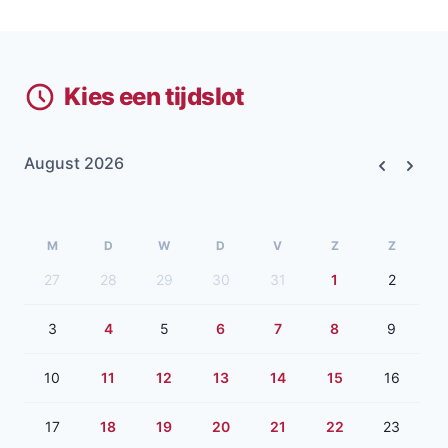
Kies een tijdslot
August 2026
Previous
Next
M
D
W
D
V
Z
Z
27
28
29
30
31
1
2
3
4
5
6
7
8
9
10
11
12
13
14
15
16
17
18
19
20
21
22
23