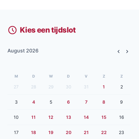
Kies een tijdslot
August 2026
Previous
Next
M
D
W
D
V
Z
Z
27
28
29
30
31
1
2
3
4
5
6
7
8
9
10
11
12
13
14
15
16
17
18
19
20
21
22
23