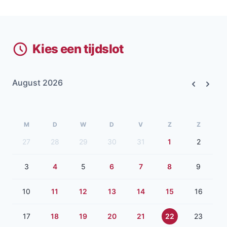
Kies een tijdslot
August 2026
Previous
Next
M
D
W
D
V
Z
Z
27
28
29
30
31
1
2
3
4
5
6
7
8
9
10
11
12
13
14
15
16
17
18
19
20
21
22
23