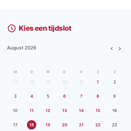
Kies een tijdslot
August 2026
Previous
Next
M
D
W
D
V
Z
Z
27
28
29
30
31
1
2
3
4
5
6
7
8
9
10
11
12
13
14
15
16
17
18
19
20
21
22
23