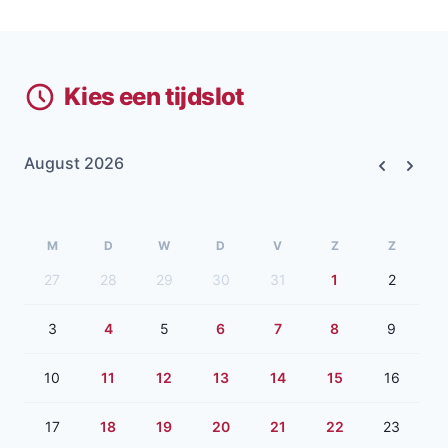
Kies een tijdslot
August 2026
Previous
Next
M
D
W
D
V
Z
Z
27
28
29
30
31
1
2
3
4
5
6
7
8
9
10
11
12
13
14
15
16
17
18
19
20
21
22
23