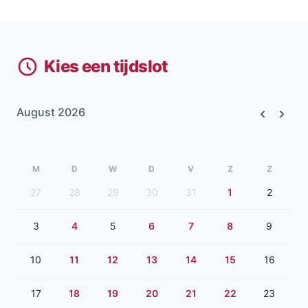
Kies een tijdslot
August 2026
Previous
Next
M
D
W
D
V
Z
Z
27
28
29
30
31
1
2
3
4
5
6
7
8
9
10
11
12
13
14
15
16
17
18
19
20
21
22
23