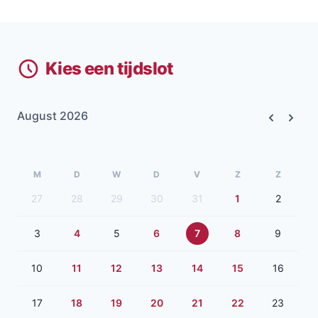
Kies een tijdslot
August 2026
Previous
Next
M
D
W
D
V
Z
Z
27
28
29
30
31
1
2
3
4
5
6
7
8
9
10
11
12
13
14
15
16
17
18
19
20
21
22
23