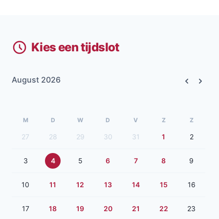
Kies een tijdslot
August 2026
Previous
Next
M
D
W
D
V
Z
Z
27
28
29
30
31
1
2
3
4
5
6
7
8
9
10
11
12
13
14
15
16
17
18
19
20
21
22
23