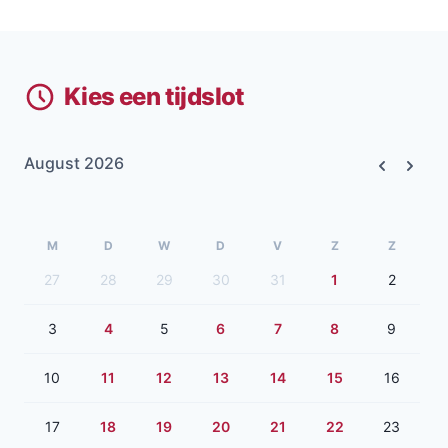
Kies een tijdslot
August 2026
Previous
Next
M
D
W
D
V
Z
Z
27
28
29
30
31
1
2
3
4
5
6
7
8
9
10
11
12
13
14
15
16
17
18
19
20
21
22
23