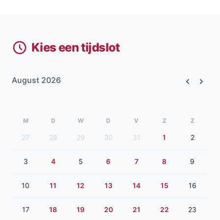
Kies een tijdslot
August 2026
Previous
Next
M
D
W
D
V
Z
Z
27
28
29
30
31
1
2
3
4
5
6
7
8
9
10
11
12
13
14
15
16
17
18
19
20
21
22
23