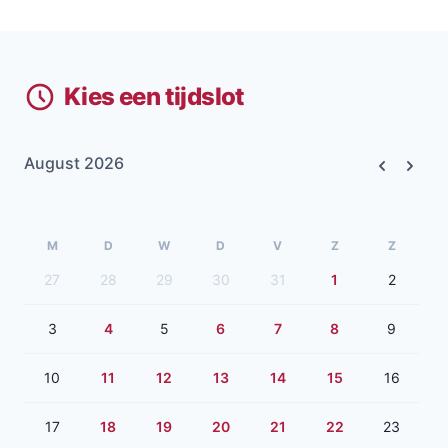
Kies een tijdslot
August 2026
Previous
Next
M
D
W
D
V
Z
Z
27
28
29
30
31
1
2
3
4
5
6
7
8
9
10
11
12
13
14
15
16
17
18
19
20
21
22
23