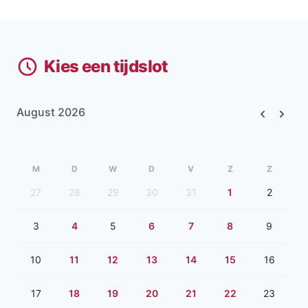
Kies een tijdslot
August 2026
Previous
Next
M
D
W
D
V
Z
Z
27
28
29
30
31
1
2
3
4
5
6
7
8
9
10
11
12
13
14
15
16
17
18
19
20
21
22
23