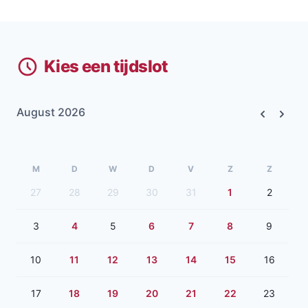
Kies een tijdslot
August 2026
Previous
Next
M
D
W
D
V
Z
Z
27
28
29
30
31
1
2
3
4
5
6
7
8
9
10
11
12
13
14
15
16
17
18
19
20
21
22
23