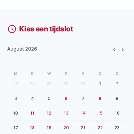
Kies een tijdslot
August 2026
Previous
Next
M
D
W
D
V
Z
Z
27
28
29
30
31
1
2
3
4
5
6
7
8
9
10
11
12
13
14
15
16
17
18
19
20
21
22
23