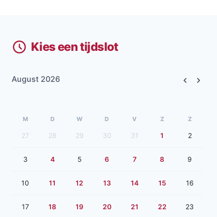
Kies een tijdslot
August 2026
Previous
Next
M
D
W
D
V
Z
Z
27
28
29
30
31
1
2
3
4
5
6
7
8
9
10
11
12
13
14
15
16
17
18
19
20
21
22
23