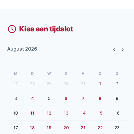
Kies een tijdslot
August 2026
Previous
Next
M
D
W
D
V
Z
Z
27
28
29
30
31
1
2
3
4
5
6
7
8
9
10
11
12
13
14
15
16
17
18
19
20
21
22
23