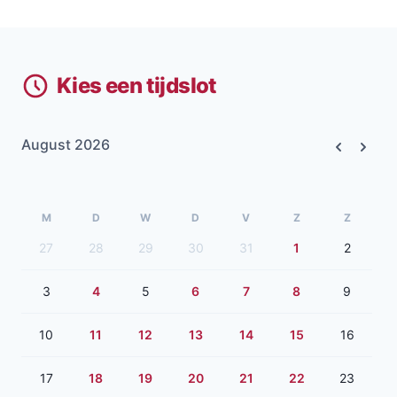
Kies een tijdslot
August 2026
Previous
Next
M
D
W
D
V
Z
Z
27
28
29
30
31
1
2
3
4
5
6
7
8
9
10
11
12
13
14
15
16
17
18
19
20
21
22
23