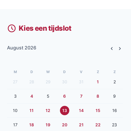
Kies een tijdslot
August 2026
Previous
Next
M
D
W
D
V
Z
Z
27
28
29
30
31
1
2
3
4
5
6
7
8
9
10
11
12
13
14
15
16
17
18
19
20
21
22
23