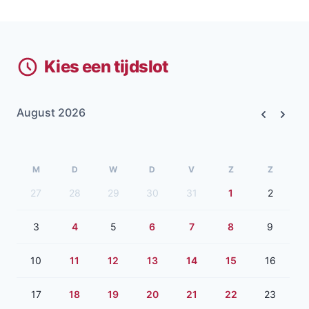
Kies een tijdslot
August 2026
Previous
Next
M
D
W
D
V
Z
Z
27
28
29
30
31
1
2
3
4
5
6
7
8
9
10
11
12
13
14
15
16
17
18
19
20
21
22
23