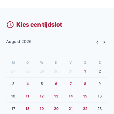
Kies een tijdslot
August 2026
Previous
Next
M
D
W
D
V
Z
Z
27
28
29
30
31
1
2
3
4
5
6
7
8
9
10
11
12
13
14
15
16
17
18
19
20
21
22
23