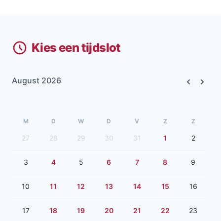
Kies een tijdslot
August 2026
Previous
Next
M
D
W
D
V
Z
Z
27
28
29
30
31
1
2
3
4
5
6
7
8
9
10
11
12
13
14
15
16
17
18
19
20
21
22
23