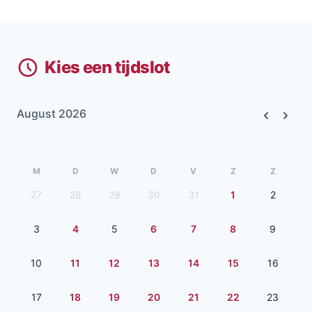
Kies een tijdslot
August 2026
Previous
Next
M
D
W
D
V
Z
Z
27
28
29
30
31
1
2
3
4
5
6
7
8
9
10
11
12
13
14
15
16
17
18
19
20
21
22
23