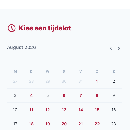
Kies een tijdslot
August 2026
Previous
Next
M
D
W
D
V
Z
Z
27
28
29
30
31
1
2
3
4
5
6
7
8
9
10
11
12
13
14
15
16
17
18
19
20
21
22
23