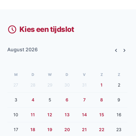
Kies een tijdslot
August 2026
Previous
Next
M
D
W
D
V
Z
Z
27
28
29
30
31
1
2
3
4
5
6
7
8
9
10
11
12
13
14
15
16
17
18
19
20
21
22
23