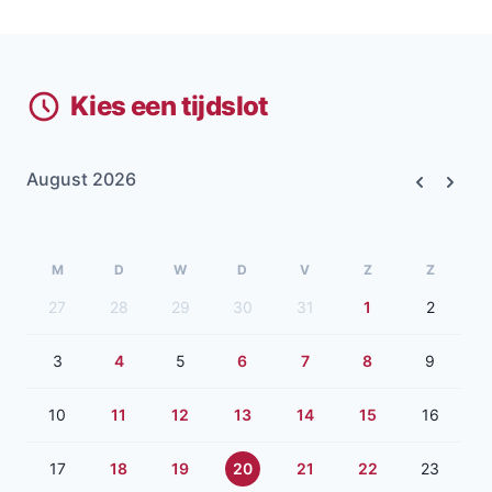
Kies een tijdslot
August 2026
Previous
Next
M
D
W
D
V
Z
Z
27
28
29
30
31
1
2
3
4
5
6
7
8
9
10
11
12
13
14
15
16
17
18
19
20
21
22
23