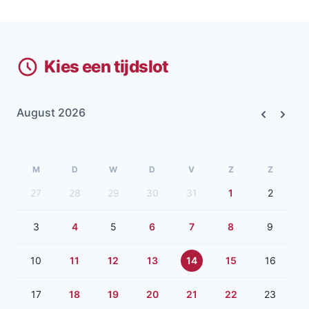
Kies een tijdslot
August 2026
Previous
Next
M
D
W
D
V
Z
Z
27
28
29
30
31
1
2
3
4
5
6
7
8
9
10
11
12
13
14
15
16
17
18
19
20
21
22
23