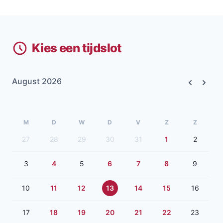
Kies een tijdslot
August 2026
Previous
Next
M
D
W
D
V
Z
Z
27
28
29
30
31
1
2
3
4
5
6
7
8
9
10
11
12
13
14
15
16
17
18
19
20
21
22
23