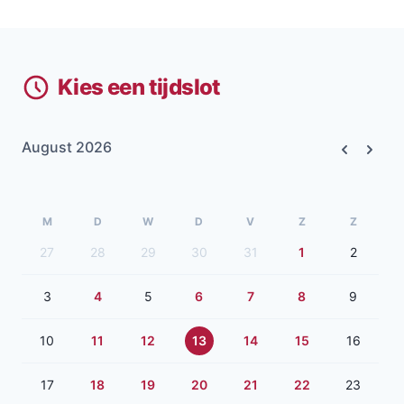
Kies een tijdslot
August 2026
Previous
Next
M
D
W
D
V
Z
Z
27
28
29
30
31
1
2
3
4
5
6
7
8
9
10
11
12
13
14
15
16
17
18
19
20
21
22
23