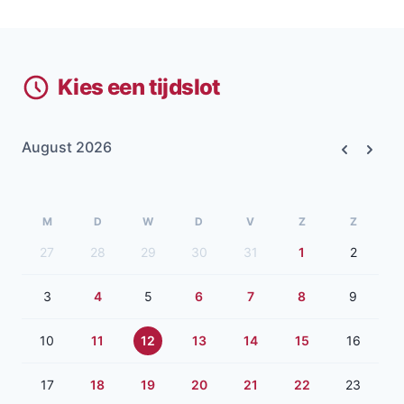
Kies een tijdslot
August 2026
Previous
Next
M
D
W
D
V
Z
Z
27
28
29
30
31
1
2
3
4
5
6
7
8
9
10
11
12
13
14
15
16
17
18
19
20
21
22
23