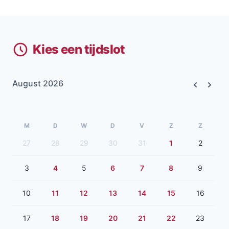
Kies een tijdslot
August 2026
Previous
Next
M
D
W
D
V
Z
Z
27
28
29
30
31
1
2
3
4
5
6
7
8
9
10
11
12
13
14
15
16
17
18
19
20
21
22
23