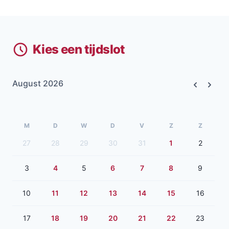
Kies een tijdslot
August 2026
Previous
Next
M
D
W
D
V
Z
Z
27
28
29
30
31
1
2
3
4
5
6
7
8
9
10
11
12
13
14
15
16
17
18
19
20
21
22
23