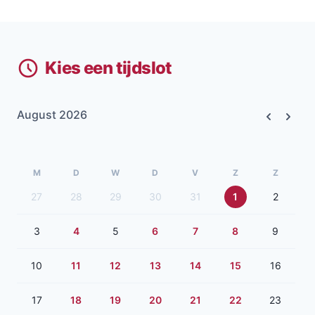
Kies een tijdslot
August 2026
Previous
Next
M
D
W
D
V
Z
Z
27
28
29
30
31
1
2
3
4
5
6
7
8
9
10
11
12
13
14
15
16
17
18
19
20
21
22
23